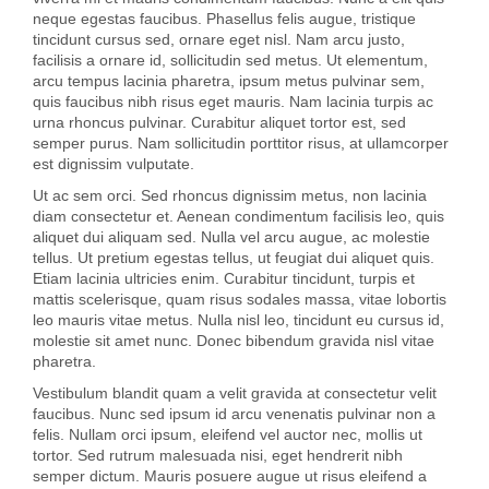
neque egestas faucibus. Phasellus felis augue, tristique
tincidunt cursus sed, ornare eget nisl. Nam arcu justo,
facilisis a ornare id, sollicitudin sed metus. Ut elementum,
arcu tempus lacinia pharetra, ipsum metus pulvinar sem,
quis faucibus nibh risus eget mauris. Nam lacinia turpis ac
urna rhoncus pulvinar. Curabitur aliquet tortor est, sed
semper purus. Nam sollicitudin porttitor risus, at ullamcorper
est dignissim vulputate.
Ut ac sem orci. Sed rhoncus dignissim metus, non lacinia
diam consectetur et. Aenean condimentum facilisis leo, quis
aliquet dui aliquam sed. Nulla vel arcu augue, ac molestie
tellus. Ut pretium egestas tellus, ut feugiat dui aliquet quis.
Etiam lacinia ultricies enim. Curabitur tincidunt, turpis et
mattis scelerisque, quam risus sodales massa, vitae lobortis
leo mauris vitae metus. Nulla nisl leo, tincidunt eu cursus id,
molestie sit amet nunc. Donec bibendum gravida nisl vitae
pharetra.
Vestibulum blandit quam a velit gravida at consectetur velit
faucibus. Nunc sed ipsum id arcu venenatis pulvinar non a
felis. Nullam orci ipsum, eleifend vel auctor nec, mollis ut
tortor. Sed rutrum malesuada nisi, eget hendrerit nibh
semper dictum. Mauris posuere augue ut risus eleifend a