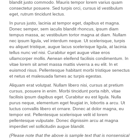
blandit justo commodo. Mauris tempor lorem varius quam
consectetur posuere. Sed turpis orci, cursus id vestibulum
eget, rutrum tincidunt lectus.
In purus justo, lacinia at tempor eget, dapibus et magna.
Donec semper, sem iaculis blandit rhoncus, ipsum diam
tempus massa, ac vestibulum tortor magna at diam. Nullam
nec ipsum ligula, vel interdum neque. Ut scelerisque, turpis
eu aliquet tristique, augue lacus scelerisque ligula, at lacinia
tellus nunc vel nisi. Curabitur eget augue vitae eros
ullamcorper mollis. Aenean eleifend facilisis condimentum. In
vitae lorem sit amet massa mattis viverra a eu elit. In et
euismod risus. Pellentesque habitant morbi tristique senectus
et netus et malesuada fames ac turpis egestas.
Aliquam erat volutpat. Nullam libero nisi, cursus at pretium
cursus, posuere in enim. Morbi tincidunt porta nibh, vitae
facilisis ipsum dapibus eget. Curabitur eu est ligula. Nulla
purus neque, elementum eget feugiat in, lobortis a arcu. Ut
luctus convallis libero et ornare. Donec at dolor magna, eu
tempor est. Pellentesque scelerisque velit id lorem
pellentesque vulputate. Donec dignissim arcu at magna
imperdiet vel sollicitudin augue blandit.
(Please note that the above is sample text that is nonsensical