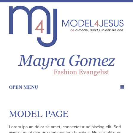
OPEN MENU
MODEL PAGE
Lorem ipsum dolor sit amet, consectetur adipiscing elit. Sed
viverra mi et mauris condimentum faucibus. Nunc a elit quis