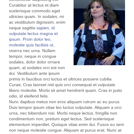
Curabitur at lectus et diam
scelerisque commodo eget
ultricies quam. In sodales, mi
ac vestibulum dignissim, enim
neque sagittis
sapien, id
vulputate lectus magna et
ipsum. Proin dolor leo,
molestie quis facilisis ut,
viverra nec urna. Nullam
tempor, neque in congue
sodales, dolor dolor ornare
quam, at sodales orci est non
dui. Vestibulum ante ipsum
primis in faucibus orci luctus et ultrices posuere cubilia
Curae; Cras laoreet nisl quis orci consequat et vulputate
libero molestie. Morbi sit amet hendrerit quam. Cras in justo
odio, id eleifend felis.
Nunc dapibus metus non eros aliquam rutrum ac eu purus.
Duis tempor ipsum vitae leo luctus vulputate. Aliquam a orci
urna, nec bibendum nisi. Morbi neque lectus, fringilla non
condimentum non, pretium eget lectus. Sed scelerisque
elementum imperdiet. Quisque vitae enim dui. Fusce eu sem
non neque molestie congue. Aliquam at purus erat. Nunc at