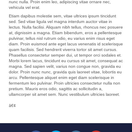
nunc nulla. Proin enim leo, adipiscing vitae ornare nec,
vehicula vel erat.
Etiam dapibus molestie sem, vitae ultrices ipsum tincidunt
sed. Sed vitae ligula vel magna interdum auctor vitae in
lectus. Nulla facilisi. Aliquam nibh tellus, rhoncus nec posuere
at, dignissim a magna. Etiam bibendum, eros a pellentesque
pulvinar, tellus nisl rutrum odio, eu varius enim risus eget
diam. Proin euismod ante eget lacus venenatis id scelerisque
quam facilisis. Sed hendrerit viverra tortor sit amet cursus.
Phasellus consectetur semper dui, ut tempor orci sodales et.
Morbi lorem lacus, tincidunt eu cursus sit amet, consequat ac
magna. Sed sapien velit, varius non congue non, gravida eu
dolor. Proin nunc nunc, gravida quis laoreet vitae, lobortis eu
arcu. Pellentesque aliquet enim eget diam scelerisque in
fermentum leo pulvinar. Proin ultricies consectetur nulla non
pretium. Mauris eros odio, sagittis ac sollicitudin a,
ullamcorper sit amet sem. Nunc vestibulum ultricies laoreet.
â€¢